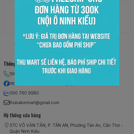
Thông tin liên hệ
190 058 5879
https://www.facebook.com/nguyenlieubanhphache
090 760 9980
thubakermart@gmail.com
Hệ thống cửa hàng
37C VÕ VĂN TẦN, P. TÂN AN, Phường Tân An, Cần Thơ -
Quận Ninh Kiều