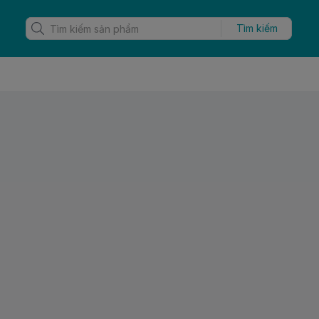
Tìm kiếm