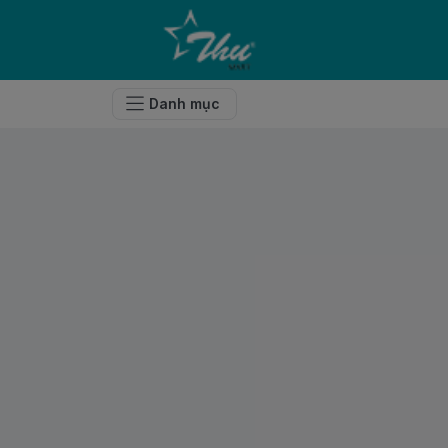
Danh mục