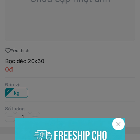
Yêu thích
Bọc dẻo 20x30
0đ
Đơn vị
:
kg
Số lượng