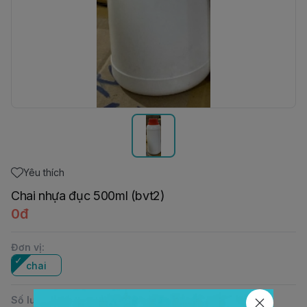
Yêu thích
Chai nhựa đục 500ml (bvt2)
0đ
Đơn vị
:
chai
Số lượng