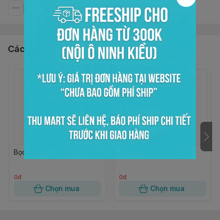
Các sản phẩm, dịch vụ khác
Bọc kiếng trong 15x20
Bọc kiếng trong 10x18
0đ
0đ
Chọn mua
Chọn mua