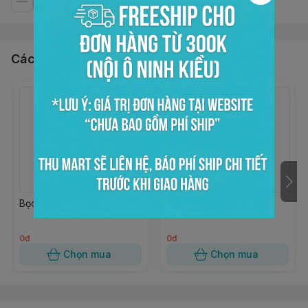
Các sản phẩm, dịch vụ khác
Bọc kiếng trong 15x20
Bọc kiếng trong 10x18
0đ
0đ
Chọn mua
Chọn mua