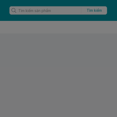
Tìm kiếm