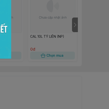
ng 25
CAL 10L TÝ LIÊN (NP)
Hộp Bông Lan 
0đ
4.000đ
n mua
Chọn mua
Chọn