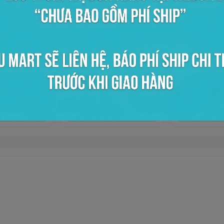
ong 10x18
Bọc kiếng trong 50
Bọc kiếng tro
0đ
0đ
ọn mua
Chọn mua
Chọ