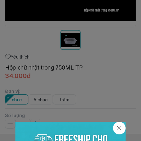
Yêu thích
Hộp chữ nhật trong 750ML TP
34.000đ
Đơn vị
:
chục
5 chục
trăm
Số lượng