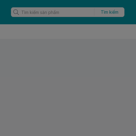
Tìm kiếm