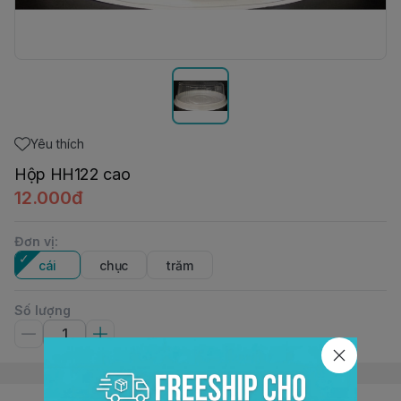
Yêu thích
Hộp HH122 cao
12.000đ
Đơn vị
:
cái
chục
trăm
Số lượng