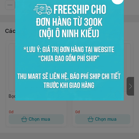
Các sản phẩm, dịch vụ khác
Bọc kiếng trong 15x20
Bọc kiếng trong 10x18
0đ
0đ
Chọn mua
Chọn mua