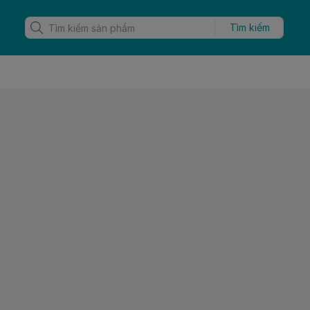
Tìm kiếm