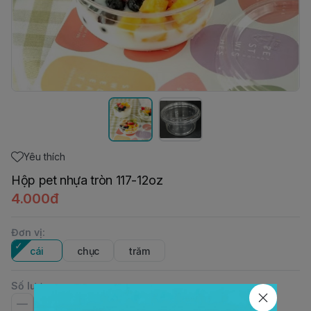
Yêu thích
Hộp pet nhựa tròn 117-12oz
4.000đ
Đơn vị
:
cái
chục
trăm
Số lượng