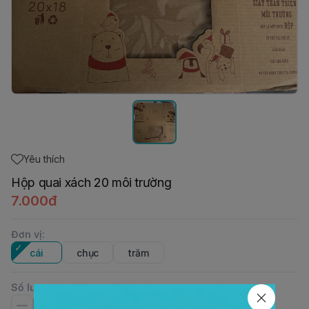
Yêu thích
Hộp quai xách 20 môi trường
7.000đ
Đơn vị
:
cái
chục
trăm
Số lượng