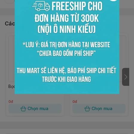
Các sản phẩm, dịch vụ khác
Bọc kiếng trong 15x20
Bọc kiếng trong 10x18
0đ
0đ
Chọn mua
Chọn mua