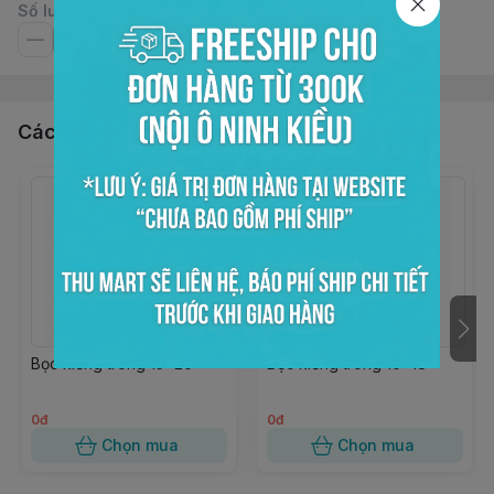
Số lượng
Các sản phẩm, dịch vụ khác
Bọc kiếng trong 15x20
Bọc kiếng trong 10x18
0đ
0đ
Chọn mua
Chọn mua