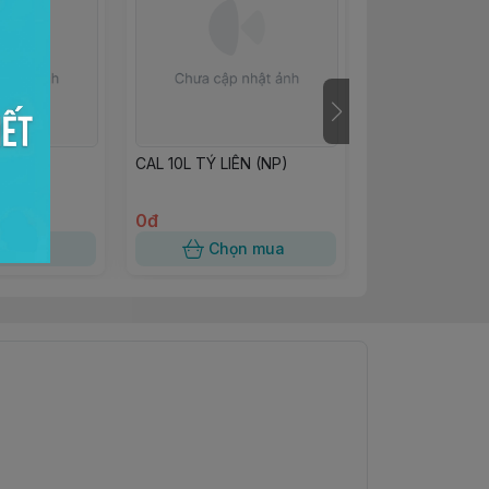
ng 25
CAL 10L TÝ LIÊN (NP)
Hộp Bông Lan 
0đ
4.000đ
n mua
Chọn mua
Chọn