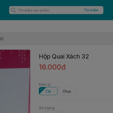
Tìm kiếm
32
Hộp Quai Xách 32
16.000đ
Đơn vị
:
Cái
Chục
Số lượng