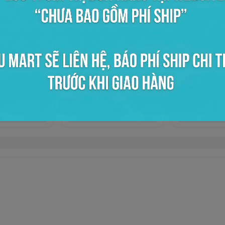
ong 10x18
Bọc kiếng trong 50
Bọc kiếng tro
0đ
0đ
ọn mua
Chọn mua
Chọ