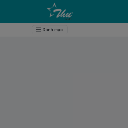
Danh mục