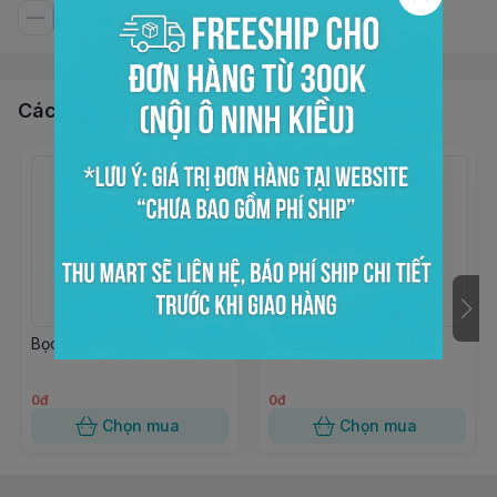
Các sản phẩm, dịch vụ khác
Bọc kiếng trong 15x20
Bọc kiếng trong 10x18
0đ
0đ
Chọn mua
Chọn mua