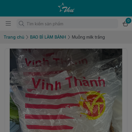
0
Trang chủ
BAO BÌ LÀM BÁNH
Muỗng milk trắng