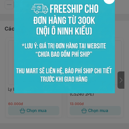
Các sản phẩm, dịch vụ khác
Ly bầu 700ml UKP
Ly giấy 16oz H126 trắng
(CS240 2PE)
60.000đ
13.000đ
Chọn mua
Chọn mua