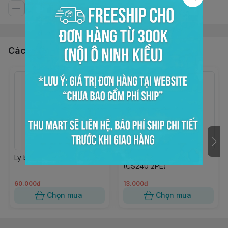
Các sản phẩm, dịch vụ khác
Ly bầu 700ml UKP
Ly giấy 16oz H126 trắng
(CS240 2PE)
60.000đ
13.000đ
Chọn mua
Chọn mua