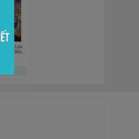
thu Hoa Lựu
-300gr (95c-
n mua