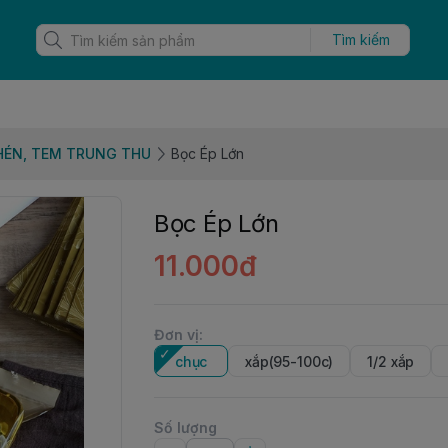
Tìm kiếm
CHÉN, TEM TRUNG THU
Bọc Ép Lớn
Bọc Ép Lớn
11.000đ
Đơn vị
:
chục
xắp(95-100c)
1/2 xắp
Số lượng