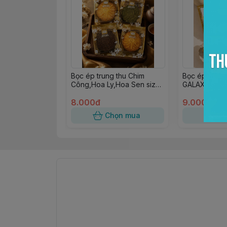
Bọc ép trung thu Chim
Bọc ép trung
Công,Hoa Ly,Hoa Sen size
GALAXY,Thỏ
9 150gr-180gr (95c-105c)
Tộc,Nguyệt H
8.000đ
150gr-180gr 
9.000đ
Chọn mua
Ch