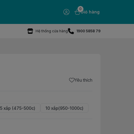
0
Giỏ hàng
Hệ thống cửa hàng
1900 5858 79
Yêu thích
5 xắp (475-500c)
10 xắp(950-1000c)