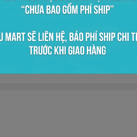
 VINAMILK 300ml
Xúc đá inox nhí 6
Ly VIVA FOOT
54.000đ
58.000đ
ọn mua
Chọn mua
Chọ