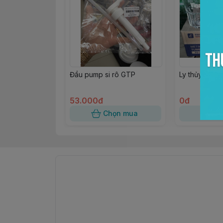
Đầu pump si rô GTP
Ly thủy tinh
53.000đ
0đ
Chọn mua
Ch