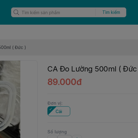
Tìm kiếm
00ml ( Đức )
CA Đo Lường 500ml ( Đức 
89.000đ
Đơn vị
:
Cái
Số lượng