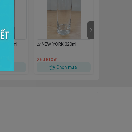
ED 420ml
Ly NEW YORK 320ml
Muỗng bọc mà
29.000đ
6.000đ
n mua
Chọn mua
Chọn