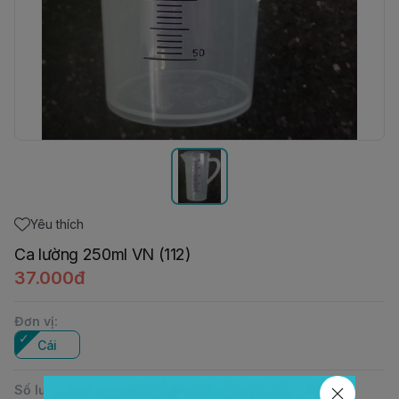
Yêu thích
Ca lường 250ml VN (112)
37.000đ
Đơn vị
:
Cái
Số lượng