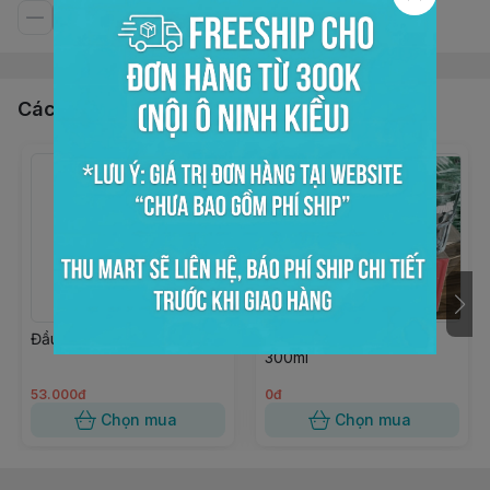
Các sản phẩm, dịch vụ khác
Đầu pump si rô GTP
Ly thủy tinh VINAMILK
300ml
53.000đ
0đ
Chọn mua
Chọn mua