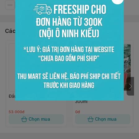
Các sản phẩm, dịch vụ khác
Đầu pump si rô GTP
Ly thủy tinh VINAMILK
300ml
53.000đ
0đ
Chọn mua
Chọn mua