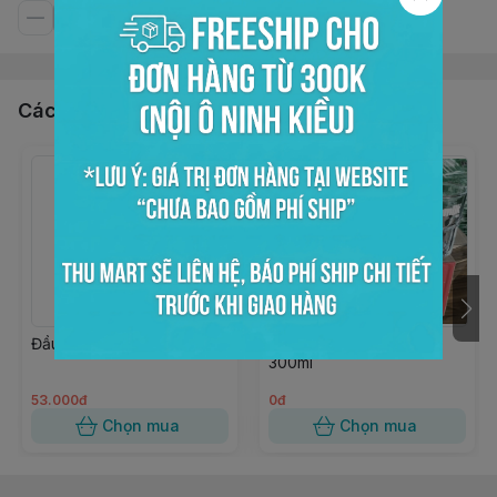
Các sản phẩm, dịch vụ khác
Đầu pump si rô GTP
Ly thủy tinh VINAMILK
300ml
53.000đ
0đ
Chọn mua
Chọn mua