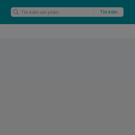
Tìm kiếm