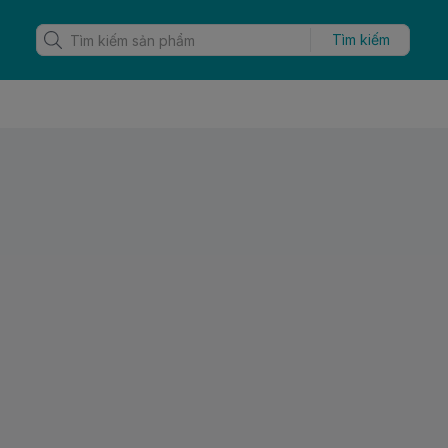
Tìm kiếm