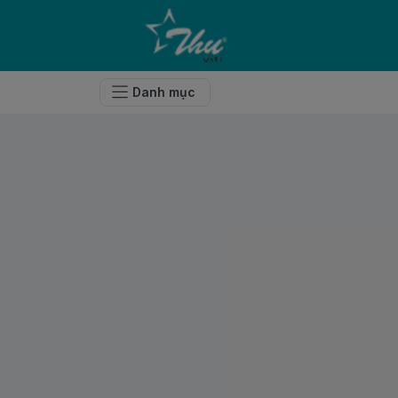
Danh mục