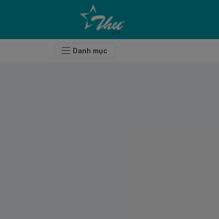
Danh mục