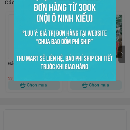
Các sản phẩm, dịch vụ khác
Đầu pump si rô GTP
Ly thủy tinh VINAMILK
300ml
53.000đ
0đ
Chọn mua
Chọn mua