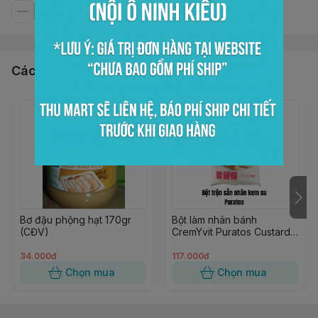
Các sản phẩm, dịch vụ khác
Bơ đậu phộng hạt 170gr
Bột làm nhân bánh
(CĐV)
CremYvit Puratos Custard
1kg
34.000đ
117.000đ
Chọn mua
Chọn mua