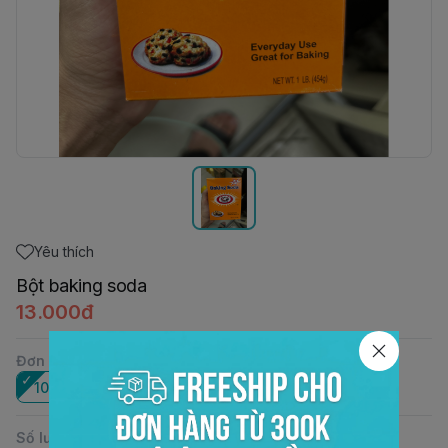
Yêu thích
Bột baking soda
13.000đ
Đơn vị
:
100gr
454gr
thùng (24 hộp)
Số lượng