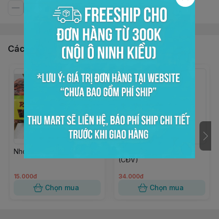
Các sản phẩm, dịch vụ khác
Nho Nâu trái dài RAISSIN
Bơ đậu phộng hạt 170gr
(CĐV)
15.000đ
34.000đ
Chọn mua
Chọn mua