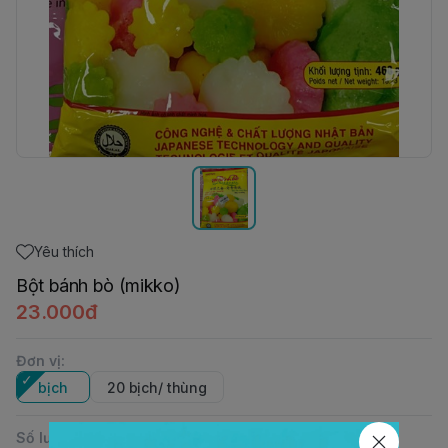
Yêu thích
Bột bánh bò (mikko)
23.000đ
Đơn vị
:
bịch
20 bịch/ thùng
Số lượng