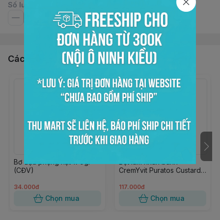
Số lượng
Các sản phẩm, dịch vụ khác
Bơ đậu phộng hạt 170gr
Bột làm nhân bánh
(CĐV)
CremYvit Puratos Custard
1kg
34.000đ
117.000đ
Chọn mua
Chọn mua