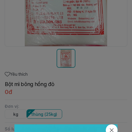
Yêu thích
Bột mì bông hồng đỏ
0đ
Đơn vị
:
kg
thùng (25kg)
Số lượng