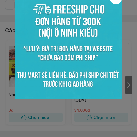
Các sản phẩm, dịch vụ khác
Nho Nâu trái dài RAISSIN
Bơ đậu phộng hạt 170gr
(CĐV)
0đ
34.000đ
Chọn mua
Chọn mua