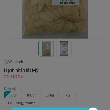
Yêu thích
Hạnh nhân lát Mỹ
22.000đ
Đơn vị
:
50gr
100gr
500gr
kg
(11.34kg)/ thùng