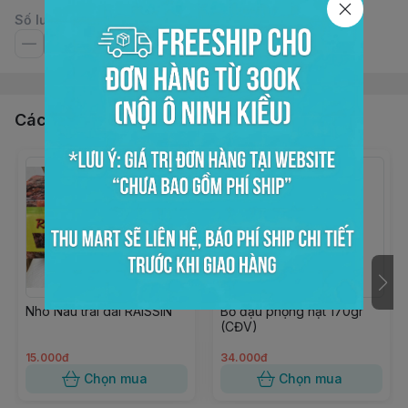
Số lượng
Các sản phẩm, dịch vụ khác
Nho Nâu trái dài RAISSIN
Bơ đậu phộng hạt 170gr
(CĐV)
15.000đ
34.000đ
Chọn mua
Chọn mua