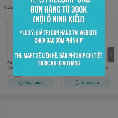
Các sản phẩm, dịch vụ khác
Bơ đậu phộng hạt 170gr
Bột làm nhân bánh
(CĐV)
CremYvit Puratos Custard
1kg
34.000đ
117.000đ
Chọn mua
Chọn mua