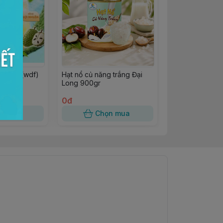
850gr (wdf)
Hạt nổ củ năng trắng Đại
Long 900gr
0đ
n mua
Chọn mua