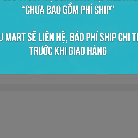
g 2.5kg
Ổi viên đóng lon 950gr
Xốt mãng cầu 
OHLA
0đ
0đ
ọn mua
Chọn mua
Chọ