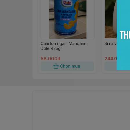
Cam lon ngâm Mandarin
Si rô vải Win
Dole 425gr
58.000đ
244.000đ
Chọn mua
Ch