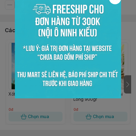
Các sản phẩm, dịch vụ khác
Xốt mãng cầu 850gr (wdf)
Hạt nổ củ năng trắng Đại
Long 900gr
0đ
0đ
Chọn mua
Chọn mua