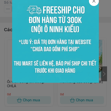
Số lượng
Các sản phẩm, dịch vụ khác
Ổi viên đóng lon 950gr
Xốt mãng cầu 850gr (wdf)
OHLA
0đ
0đ
Chọn mua
Chọn mua