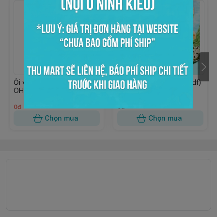
Ổi viên đóng lon 950gr
Xốt mãng cầu 850gr (wdf)
OHLA
0đ
0đ
Chọn mua
Chọn mua