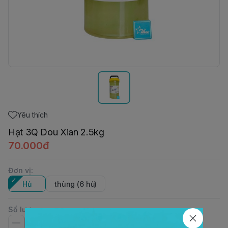
Yêu thích
Hạt 3Q Dou Xian 2.5kg
70.000đ
Đơn vị
:
Hủ
thùng (6 hủ)
Số lượng