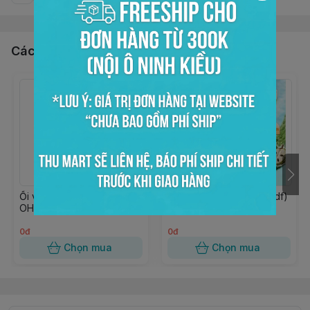
Các sản phẩm, dịch vụ khác
Ổi viên đóng lon 950gr
Xốt mãng cầu 850gr (wdf)
OHLA
0đ
0đ
Chọn mua
Chọn mua