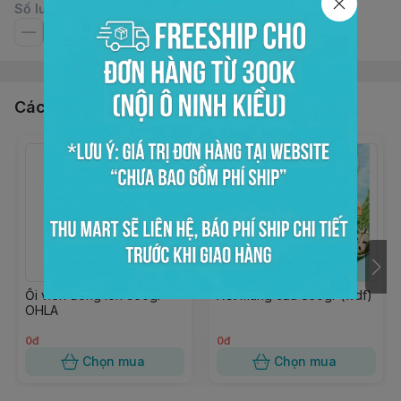
Số lượng
Các sản phẩm, dịch vụ khác
Ổi viên đóng lon 950gr
Xốt mãng cầu 850gr (wdf)
OHLA
0đ
0đ
Chọn mua
Chọn mua