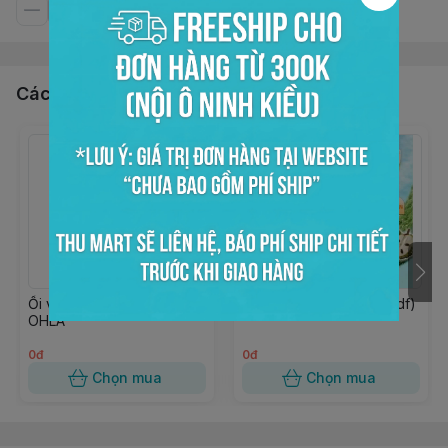
Các sản phẩm, dịch vụ khác
Ổi viên đóng lon 950gr
Xốt mãng cầu 850gr (wdf)
OHLA
0đ
0đ
Chọn mua
Chọn mua