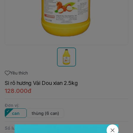
Yêu thích
Si rô hương Vải Dou xian 2.5kg
128.000đ
Đơn vị
:
can
thùng (6 can)
Số lượng