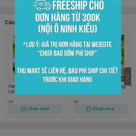
Các sản phẩm, dịch vụ khác
Hạt nổ củ năng trắng Đại
Hạt nổ yến mạch Đại Long
Long 900gr
900gr
0đ
0đ
Chọn mua
Chọn mua