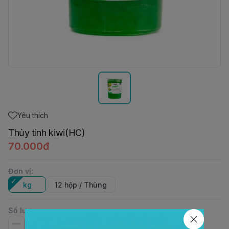
Yêu thích
Thủy tinh kiwi(HC)
70.000đ
Đơn vị
:
kg
12 hộp / Thùng
Số lượng