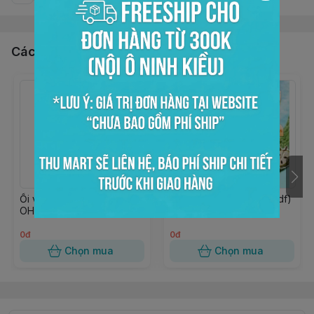
Các sản phẩm, dịch vụ khác
Ổi viên đóng lon 950gr
Xốt mãng cầu 850gr (wdf)
OHLA
0đ
0đ
Chọn mua
Chọn mua