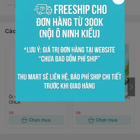
Các sản phẩm, dịch vụ khác
Ổi viên đóng lon 950gr
Xốt mãng cầu 850gr (wdf)
OHLA
0đ
0đ
Chọn mua
Chọn mua