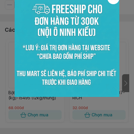
Các sản phẩm, dịch vụ khác
Bột trộn Chiffon RichMix
Non Dairy Creamer 12307-
(kg)-15495 (12kg/thùng)
RICH
68.000đ
32.000đ
Chọn mua
Chọn mua